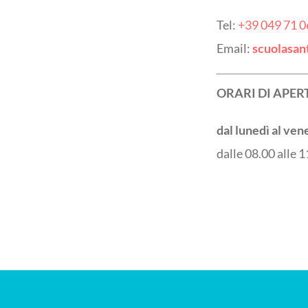
Tel:
+39 049 71 0
Email:
scuolasan
ORARI DI APER
dal lunedì al ven
dalle 08.00 alle 