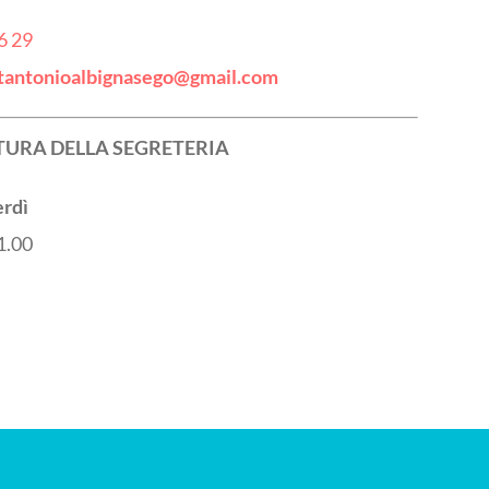
6 29
tantonioalbignasego@gmail.com
TURA DELLA SEGRETERIA
erdì
11.00