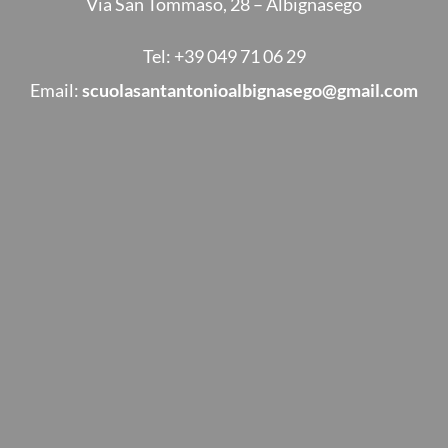
Via San Tommaso, 28 – Albignasego
Tel:
+39 049 71 06 29
Email:
scuolasantantonioalbignasego@gmail.com